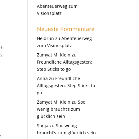
Abenteuerweg zum
Visionsplatz
Neueste Kommentare
Heidrun
zu
Abenteuerweg
zum Visionsplatz
ch
as
Zamyat M. Klein
zu
Freundliche Alltagsgesten:
Step Sticks to go
Anna
zu
Freundliche
Alltagsgesten: Step Sticks to
go
Zamyat M. Klein
zu
Soo
wenig braucht’s zum
glücklich sein
Sonja
zu
Soo wenig
braucht’s zum glücklich sein
n,