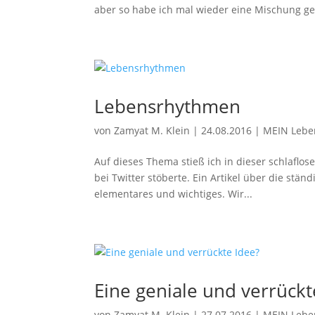
aber so habe ich mal wieder eine Mischung gep
Lebensrhythmen
von
Zamyat M. Klein
|
24.08.2016
|
MEIN Lebe
Auf dieses Thema stieß ich in dieser schlaflose
bei Twitter stöberte. Ein Artikel über die stä
elementares und wichtiges. Wir...
Eine geniale und verrückt
von
Zamyat M. Klein
|
27.07.2016
|
MEIN Lebe