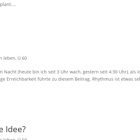
lant....
n leben
,
Ü 60
n Nacht (heute bin ich seit 3 Uhr wach, gestern seit 4:30 Uhr), als i
ndige Erreichbarkeit führte zu diesem Beitrag. Rhythmus ist etwas se
e Idee?
n leben
,
Ü 60