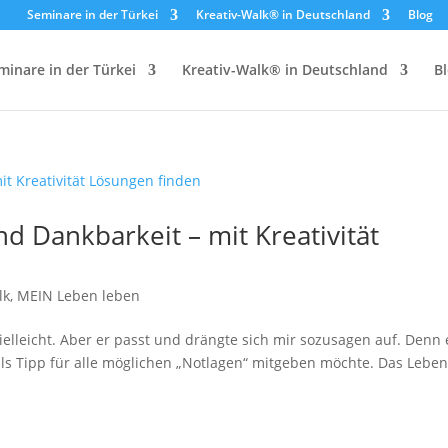
Seminare in der Türkei
Kreativ-Walk® in Deutschland
Blog
minare in der Türkei
Kreativ-Walk® in Deutschland
B
nd Dankbarkeit – mit Kreativität
lk
,
MEIN Leben leben
vielleicht. Aber er passt und drängte sich mir sozusagen auf. Denn 
als Tipp für alle möglichen „Notlagen“ mitgeben möchte. Das Lebe