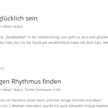
lücklich sein
n leben
,
Natur
a „Dankbarkeit“ in der Vorbereitung, nun geht es also ums glückli
s Foto, das ich bei Facebook veröffentlicht habe mit dem Satz: W
tigen Rhythmus finden
n leben
,
Natur
,
Türkei-Seminare
,
Ü 60
chen im Paradies sitzen kann und hier einige Schritte vom Meer
ch nur 2 Wochen hier wäre, würde ich auch komplett Urlaub mache