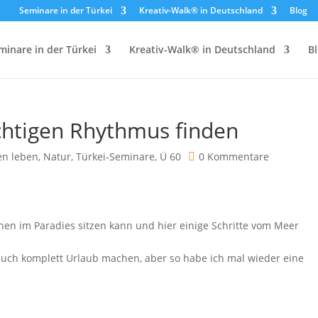
Seminare in der Türkei
Kreativ-Walk® in Deutschland
Blog
minare in der Türkei
Kreativ-Walk® in Deutschland
B
ichtigen Rhythmus finden
en leben
,
Natur
,
Türkei-Seminare
,
Ü 60
0 Kommentare
chen im Paradies sitzen kann und hier einige Schritte vom Meer
auch komplett Urlaub machen, aber so habe ich mal wieder eine