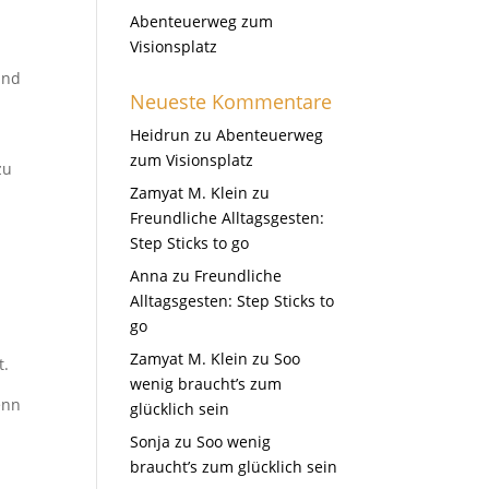
Abenteuerweg zum
Visionsplatz
and
Neueste Kommentare
Heidrun
zu
Abenteuerweg
zum Visionsplatz
zu
Zamyat M. Klein
zu
Freundliche Alltagsgesten:
Step Sticks to go
Anna
zu
Freundliche
Alltagsgesten: Step Sticks to
go
Zamyat M. Klein
zu
Soo
t.
wenig braucht’s zum
enn
glücklich sein
n
Sonja
zu
Soo wenig
braucht’s zum glücklich sein