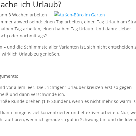
ache ich Urlaub?
dann 3 Wochen arbeiten
immer abwechselnd: einen Tag arbeiten, einen Tag Urlaub am Str
halben Tag arbeiten, einen halben Tag Urlaub. Und dann: Lieber
nsch) oder nachmittags?
n – und die Schlimmste aller Varianten ist, sich nicht entscheiden 
 wirklich Urlaub zu genießen.
rgumente:
d vor allem leer. Die „richtigen“ Urlauber kreuzen erst so gegen
 heiß und dann verschwinde ich.
oße Runde drehen (1 ½ Stunden), wenn es nicht mehr so warm is
 kann morgens viel konzentrierter und effektiver arbeiten. Nur, w
cht aufhören, wenn ich gerade so gut in Schwung bin und die Idee
.