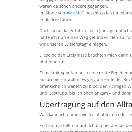
waren da schon andere gegangen.
Im Sinne von
#MuMuT
beschloss ich ihn einma
in die Irre führte.
Doch siehe da, er führte mich ganz gemütlich
hatte ich nun einen Weg gefunden, den auch n
wir unseren „Visionstag“ einlegen.
Diese beiden Ereignisse brachten mich dann
hintenherum.
Zumal mir spontan noch eine dritte Begebenhei
ausprobieren wollte. Es ging am Ende der Bucht
offensichtlich war ich zu blöd, den richtigen
und Gestrüpp, bis ich oben ankam – und dan
Übertragung auf den Allt
Was kann ich daraus vielleicht ableiten oder l
Erst einmal fällt mir auf: Ich bin bei den bei