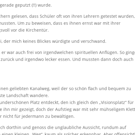
gerade geputzt (!!) wurde.
chern gelesen, dass Schüler oft von ihren Lehrern getestet wurden,
mussten. Um zu beweisen, dass es ihnen ernst war mit ihrer
voll vor die Kirchentür.
i, der mich keines Blickes würdigte und verschwand.
r war auch frei von irgendwelchen spirituellen Anflügen. So gin
 zurück und irgendwo lecker essen. Und mussten dann doch auch
inen geliebten Kanalweg, weil der so schön flach und bequem zu
nste Landschaft wandere.
derschönen Platz entdeckt, den ich gleich den „Visionsplatz“ für
te ihn mir gezeigt, doch der Aufstieg war mit sehr mühseligem Klet
r nicht für jedermann zu bewältigen.
ach dorthin und genoss die unglaubliche Aussicht, rundum auf
 einen kleinen „Weg“, kaum als solcher erkennbar. Aber offensicht