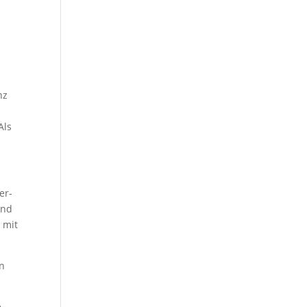
nz
Als
er-
und
 mit
en
e