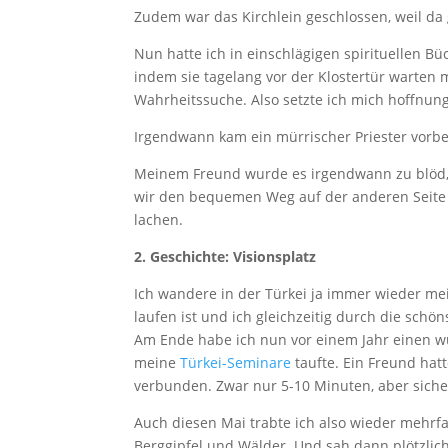
Zudem war das Kirchlein geschlossen, weil da 
Nun hatte ich in einschlägigen spirituellen Bü
indem sie tagelang vor der Klostertür warten 
Wahrheitssuche. Also setzte ich mich hoffnungs
Irgendwann kam ein mürrischer Priester vorbe
Meinem Freund wurde es irgendwann zu blöd, e
wir den bequemen Weg auf der anderen Seite
lachen.
2. Geschichte: Visionsplatz
Ich wandere in der Türkei ja immer wieder me
laufen ist und ich gleichzeitig durch die schö
Am Ende habe ich nun vor einem Jahr einen wun
meine
Türkei-Seminare
taufte. Ein Freund hat
verbunden. Zwar nur 5-10 Minuten, aber siche
Auch diesen Mai trabte ich also wieder mehrf
Berggipfel und Wälder. Und sah dann plötzlich