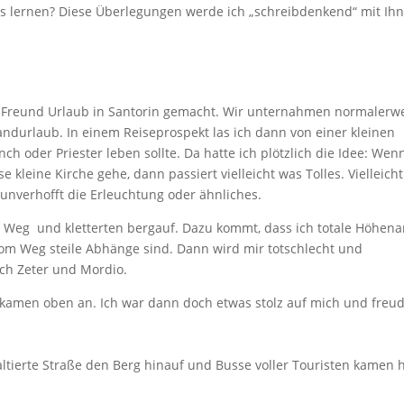
us lernen? Diese Überlegungen werde ich „schreibdenkend“ mit Ih
m Freund Urlaub in Santorin gemacht. Wir unternahmen normalerw
andurlaub. In einem Reiseprospekt las ich dann von einer kleinen
ch oder Priester leben sollte. Da hatte ich plötzlich die Idee: Wen
 kleine Kirche gehe, dann passiert vielleicht was Tolles. Vielleicht
t unverhofft die Erleuchtung oder ähnliches.
 Weg und kletterten bergauf. Dazu kommt, dass ich totale Höhena
om Weg steile Abhänge sind. Dann wird mir totschlecht und
ch Zeter und Mordio.
kamen oben an. Ich war dann doch etwas stolz auf mich und freud
ltierte Straße den Berg hinauf und Busse voller Touristen kamen h