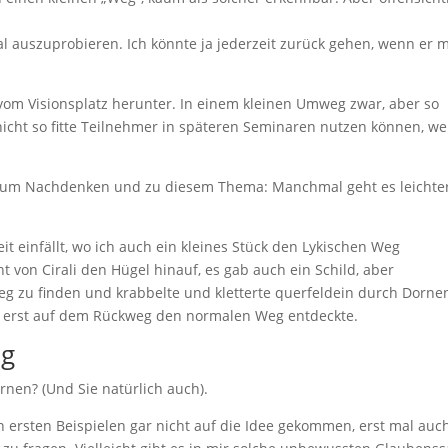
l auszuprobieren. Ich könnte ja jederzeit zurück gehen, wenn er 
 vom Visionsplatz herunter. In einem kleinen Umweg zwar, aber so
icht so fitte Teilnehmer in späteren Seminaren nutzen können, w
 zum Nachdenken und zu diesem Thema: Manchmal geht es leichte
t einfällt, wo ich auch ein kleines Stück den Lykischen Weg
 von Cirali den Hügel hinauf, es gab auch ein Schild, aber
 Weg zu finden und krabbelte und kletterte querfeldein durch Dorne
n erst auf dem Rückweg den normalen Weg entdeckte.
ag
ernen? (Und Sie natürlich auch).
den ersten Beispielen gar nicht auf die Idee gekommen, erst mal auc