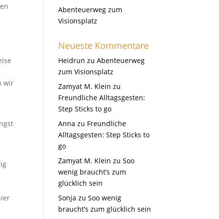
nen
Abenteuerweg zum
Visionsplatz
Neueste Kommentare
eise
Heidrun
zu
Abenteuerweg
zum Visionsplatz
n wir
Zamyat M. Klein
zu
Freundliche Alltagsgesten:
Step Sticks to go
ngst
Anna
zu
Freundliche
Alltagsgesten: Step Sticks to
go
Zamyat M. Klein
zu
Soo
ig
wenig braucht’s zum
glücklich sein
ier
Sonja
zu
Soo wenig
braucht’s zum glücklich sein