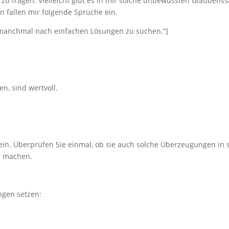
u fragen. Vielleicht gibt es in mir solche unbewussten Glaubenss
n fallen mir folgende Sprüche ein.
 manchmal nach einfachen Lösungen zu suchen.“]
n, sind wertvoll.
in. Überprüfen Sie einmal, ob sie auch solche Überzeugungen in 
r machen.
gen setzen: