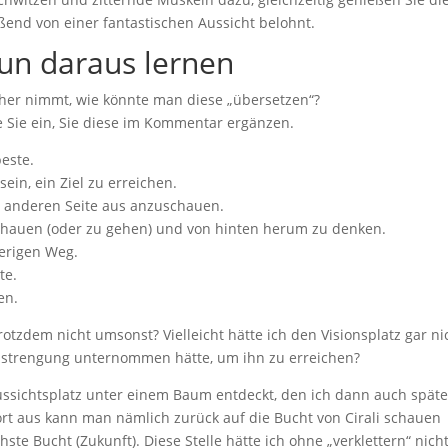
end von einer fantastischen Aussicht belohnt.
un daraus lernen
er nimmt, wie könnte man diese „übersetzen“?
e Sie ein, Sie diese im Kommentar ergänzen.
beste.
in, ein Ziel zu erreichen.
r anderen Seite aus anzuschauen.
schauen (oder zu gehen) und von hinten herum zu denken.
ierigen Weg.
te.
en.
rotzdem nicht umsonst? Vielleicht hätte ich den Visionsplatz gar ni
nstrengung unternommen hätte, um ihn zu erreichen?
ussichtsplatz unter einem Baum entdeckt, den ich dann auch späte
ort aus kann man nämlich zurück auf die Bucht von Cirali schauen
ste Bucht (Zukunft). Diese Stelle hätte ich ohne „verklettern“ nich