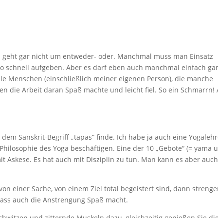
es geht gar nicht um entweder- oder. Manchmal muss man Einsatz
 so schnell aufgeben. Aber es darf eben auch manchmal einfach ga
ele Menschen (einschließlich meiner eigenen Person), die manche
en die Arbeit daran Spaß machte und leicht fiel. So ein Schmarrn! 
n dem Sanskrit-Begriff „tapas“ finde. Ich habe ja auch eine Yogalehr
Philosophie des Yoga beschäftigen. Eine der 10 „Gebote“ (= yama 
it Askese. Es hat auch mit Disziplin zu tun. Man kann es aber auch
on einer Sache, von einem Ziel total begeistert sind, dann streng
, dass auch die Anstrengung Spaß macht.
hwitzen und zitternde Muskeln dazu, gleichzeitig genießen Sie di