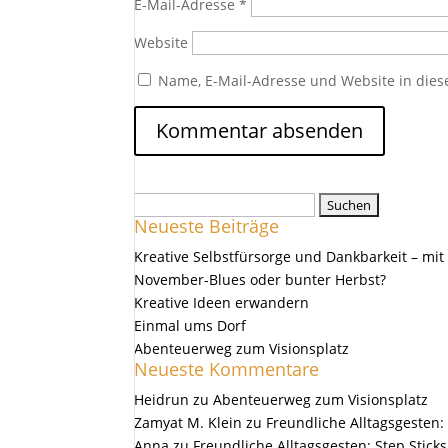
E-Mail-Adresse
*
Website
Name, E-Mail-Adresse und Website in die
Suchen
Neueste Beiträge
nach:
Kreative Selbstfürsorge und Dankbarkeit – mit
November-Blues oder bunter Herbst?
Kreative Ideen erwandern
Einmal ums Dorf
Abenteuerweg zum Visionsplatz
Neueste Kommentare
Heidrun
zu
Abenteuerweg zum Visionsplatz
Zamyat M. Klein
zu
Freundliche Alltagsgesten: 
Anna
zu
Freundliche Alltagsgesten: Step Sticks