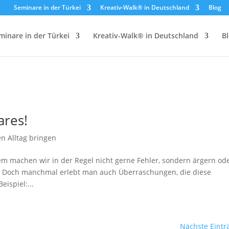
Seminare in der Türkei
Kreativ-Walk® in Deutschland
Blog
minare in der Türkei
Kreativ-Walk® in Deutschland
B
ares!
en Alltag bringen
dem machen wir in der Regel nicht gerne Fehler, sondern ärgern od
 Doch manchmal erlebt man auch Überraschungen, die diese
ispiel:...
Nächste Eintr